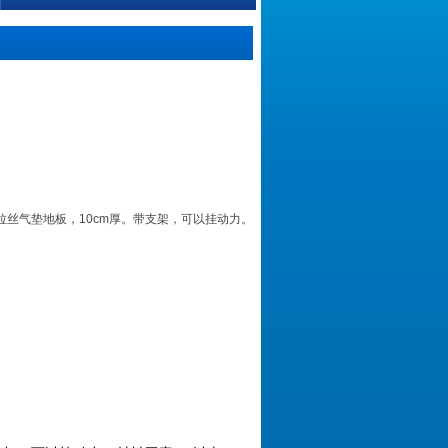
m。拉丝气垫地板，10cm厚。带支架，可以挂动力。