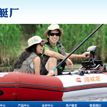
中心
产品中心
合作中心
用户留言
联系我们