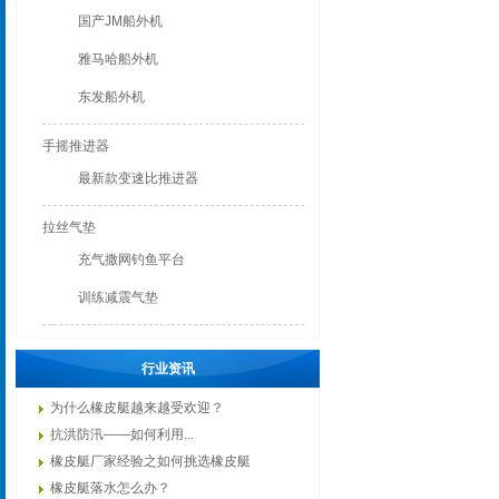
国产JM船外机
雅马哈船外机
东发船外机
手摇推进器
最新款变速比推进器
拉丝气垫
充气撒网钓鱼平台
训练减震气垫
行业资讯
为什么橡皮艇越来越受欢迎？
抗洪防汛——如何利用...
橡皮艇厂家经验之如何挑选橡皮艇
橡皮艇落水怎么办？