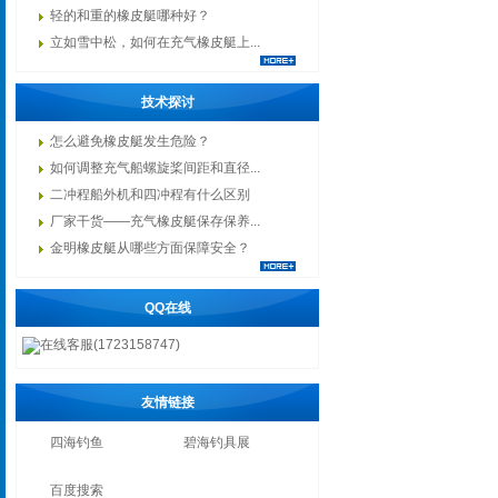
轻的和重的橡皮艇哪种好？
立如雪中松，如何在充气橡皮艇上...
技术探讨
怎么避免橡皮艇发生危险？
如何调整充气船螺旋桨间距和直径...
二冲程船外机和四冲程有什么区别
厂家干货——充气橡皮艇保存保养...
金明橡皮艇从哪些方面保障安全？
QQ在线
在线客服(1723158747)
友情链接
四海钓鱼
碧海钓具展
百度搜索