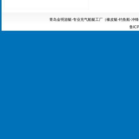
青岛金明游艇-专业充气船艇工厂（橡皮艇-钓鱼船-冲锋舟-船外机
鲁ICP