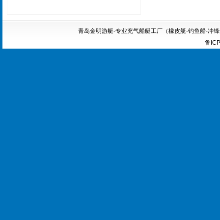
青岛金明游艇-专业充气船艇工厂（橡皮艇-钓鱼船-冲锋舟-船外机
鲁ICP