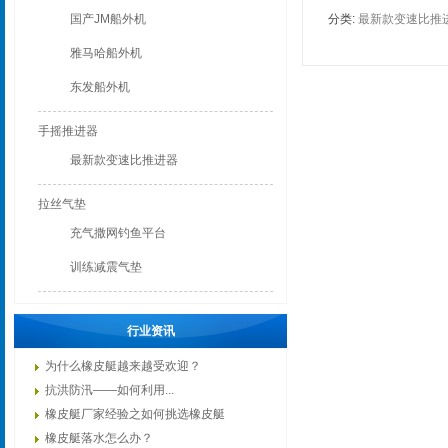
国产JM船外机
分类:
最新款变速比推
器
雅马哈船外机
东发船外机
手摇推进器
最新款变速比推进器
拉丝气垫
充气撒网钓鱼平台
训练减震气垫
行业资讯
为什么橡皮艇越来越受欢迎？
抗洪防汛——如何利用...
橡皮艇厂家经验之如何挑选橡皮艇
橡皮艇落水怎么办？