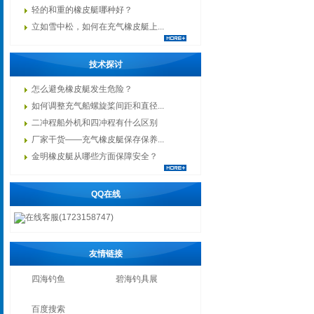
轻的和重的橡皮艇哪种好？
立如雪中松，如何在充气橡皮艇上...
技术探讨
怎么避免橡皮艇发生危险？
如何调整充气船螺旋桨间距和直径...
二冲程船外机和四冲程有什么区别
厂家干货——充气橡皮艇保存保养...
金明橡皮艇从哪些方面保障安全？
QQ在线
在线客服(1723158747)
友情链接
四海钓鱼
碧海钓具展
百度搜索