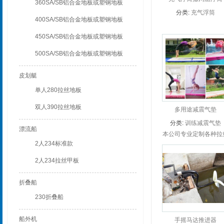
360SA/SB铝合金地板或塑钢地板
分类:
充气浮筒
400SA/SB铝合金地板或塑钢地板
450SA/SB铝合金地板或塑钢地板
500SA/SB铝合金地板或塑钢地板
皮划艇
单人280拉丝地板
双人390拉丝地板
多用途减震气垫
分类:
训练减震气垫
漂流船
本公司专业定制各种拉
2人234标准款
气垫，同样采用韩国东
会社所生产的拉丝气垫
2人234拉丝甲板
具有减震耐磨抗老化，
适美观等特点。 用途
折叠船
泛，适用于...
230折叠船
船外机
手摇马达推进器