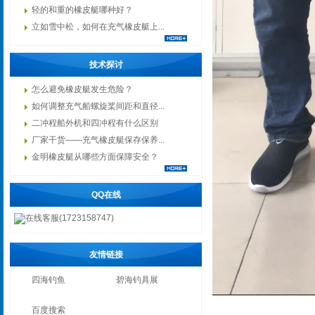
轻的和重的橡皮艇哪种好？
立如雪中松，如何在充气橡皮艇上...
技术探讨
怎么避免橡皮艇发生危险？
如何调整充气船螺旋桨间距和直径...
二冲程船外机和四冲程有什么区别
厂家干货——充气橡皮艇保存保养...
金明橡皮艇从哪些方面保障安全？
QQ在线
在线客服(1723158747)
友情链接
四海钓鱼
碧海钓具展
百度搜索