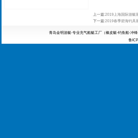
上一篇
:
2019上海国际游
下一篇
:
2019春季碧海钓具
青岛金明游艇-专业充气船艇工厂（橡皮艇-钓鱼船-冲锋舟-船外机
鲁ICP