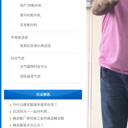
国产JM船外机
雅马哈船外机
东发船外机
手摇推进器
最新款变速比推进器
拉丝气垫
充气撒网钓鱼平台
训练减震气垫
行业资讯
为什么橡皮艇越来越受欢迎？
抗洪防汛——如何利用...
橡皮艇厂家经验之如何挑选橡皮艇
橡皮艇落水怎么办？